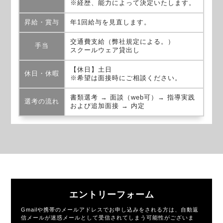
※経歴、能力によって決定いたします。
昇給・賞与
年1回給与を見直します。
交通費支給（弊社規定による。）
手当
スクールウェア貸出し
【休日】土日
休日・休暇
※希望は面接時にご相談ください。
書類選考 → 面談（web可）→ 指導実践
選考の流れ
および追加面接 → 内定
エントリーフォーム
Gmailや携帯のメールアドレスでお申し込みをされる方は、自動返
信メールが迷惑メールとして受信されてしまう可能性がございま