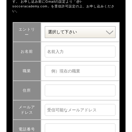
す。 お申し込み前にGmailの設定より「@t-
socceracademy.com」を受信許可設定の上、お申し込みくださ
い。
エントリ
ー
お名前
職業
住所
メールア
ドレス
電話番号