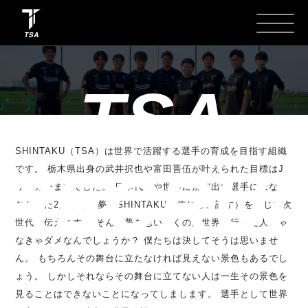
TSA
SHINTAKU（TSA）は世界で活躍する選手の育成を目指す組織
RECRUI
です。 栃木県出身の武井択也や富田晋伍が叶えられた目標はJ
リーガーまででした。 日本代表や世界に飛び出す選手にはなれ
なかった2人がその夢をSHINTAKU（信じる、託す）を通じて次
世代に伝えます。 そんな夢を思い描くのは世界に行った人じゃ
なきゃダメなんでしょうか？ 僕たちは決してそうは思いませ
ん。 もちろんその舞台に立たなければ見えない景色もあるでし
ょう。 しかしそれならその舞台に立てない人は一生その景色を
見ることはできないことになってしまします。 選手として世界